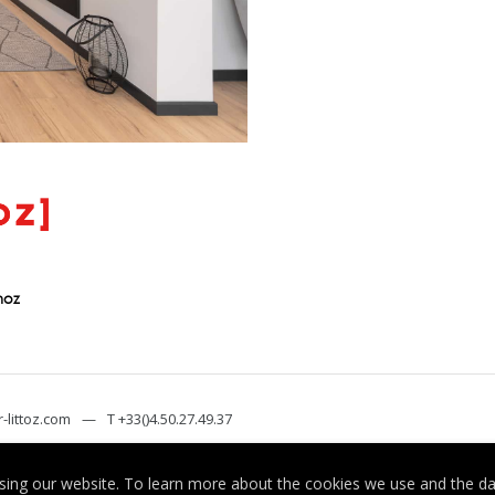
hoz
-littoz.com
—
T +33()4.50.27.49.37
ing our website. To learn more about the cookies we use and the dat
© 2019 Interieur-littoz.
Mentions légales
—
Politique de confidentialité