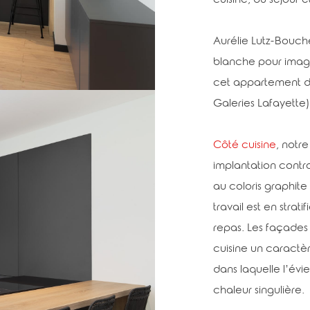
cuisine, du séjour e
Aurélie Lutz-Bouche
blanche pour imagi
cet appartement de
Galeries Lafayette)
Côté cuisine
, notre
implantation cont
au coloris graphite 
travail est en strat
repas. Les façades
cuisine un caractèr
dans laquelle l’év
chaleur singulière.