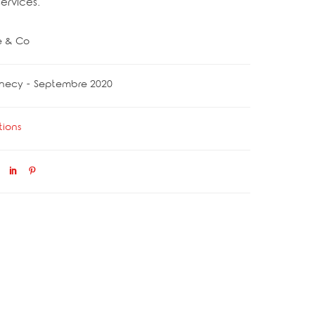
services.
e & Co
necy - Septembre 2020
tions