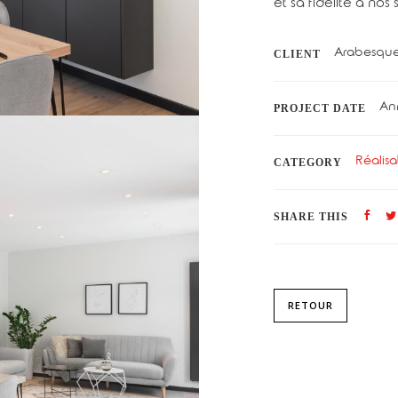
et sa fidélité à nos 
Arabesqu
CLIENT
An
PROJECT DATE
Réalisa
CATEGORY
SHARE THIS
RETOUR