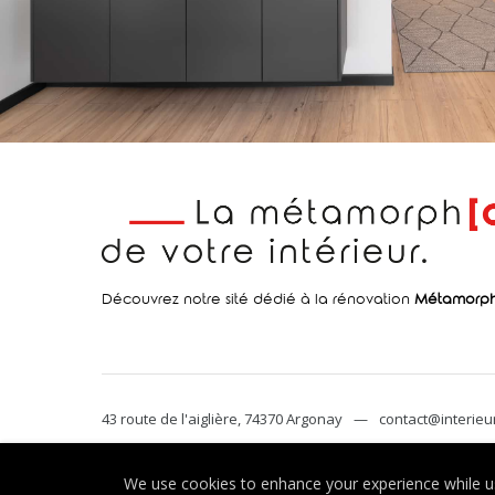
Découvrez notre sité dédié à la rénovation
Métamorp
43 route de l'aiglière, 74370 Argonay
—
contact@interieur
We use cookies to enhance your experience while us