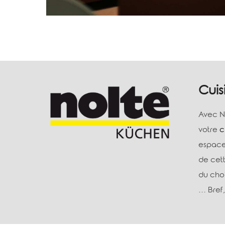
Cui
Avec No
votre
c
espace,
de cett
du choi
… Bref,