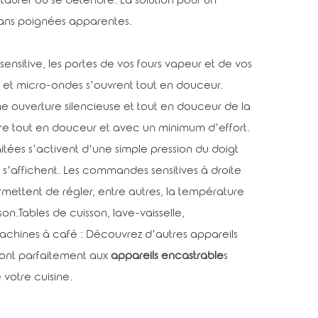
taurer ou se détendre. La solution pour un
sans poignées apparentes.
ensitive, les portes de vos fours vapeur et de vos
s et micro-ondes s’ouvrent tout en douceur.
e ouverture silencieuse et tout en douceur de la
re tout en douceur et avec un minimum d’effort.
itées s’activent d’une simple pression du doigt
i s’affichent. Les commandes sensitives à droite
mettent de régler, entre autres, la température
on.Tables de cuisson, lave-vaisselle,
machines à café : Découvrez d’autres appareils
eront parfaitement aux
appareils encastrable
s
 votre cuisine.