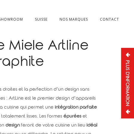
 SHOWROOM
SUISSE
NOS MARQUES
CONTACT
e Miele Artline
raphite
PLUS D'INFORMATION
s droites et la perfection d’un design sans
 : ArtLine est le premier design d’appareils
la cuisine qui permet une
intégration parfaite
totalement lisses. Les formes
épurées
et
son
design
feront de votre cuisine un lieu
idéal