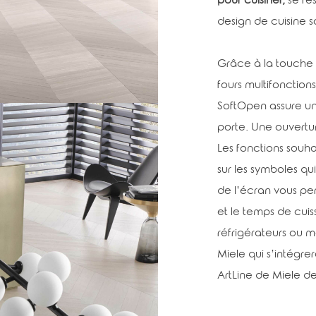
pour cuisiner,
se res
design de cuisine 
Grâce à la touche s
fours multifonction
SoftOpen assure un
porte. Une ouvertu
Les fonctions souha
sur les symboles qu
de l’écran vous per
et le temps de cuiss
réfrigérateurs ou 
Miele qui s’intégr
ArtLine de Miele de