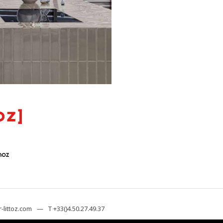
hoz
-littoz.com
—
T +33()4.50.27.49.37